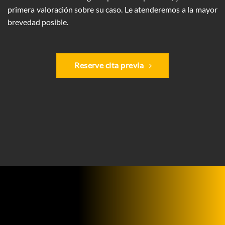
17.12
primera valoración sobre su caso. Le atenderemos a la mayor
LPH,
Ley
brevedad posible.
Orgánica
1/2025
Reserve cita previa