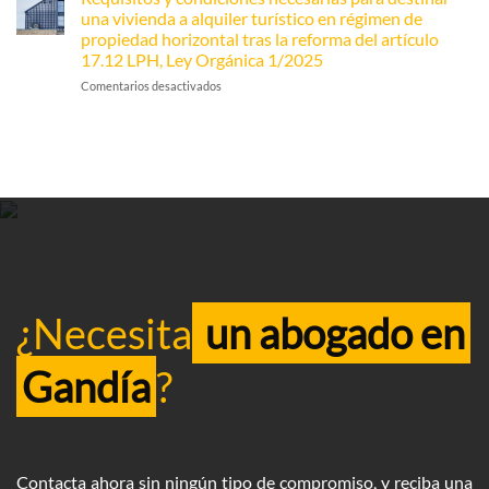
la
en
una vivienda a alquiler turístico en régimen de
actuar
herencia:
el
ante
propiedad horizontal tras la reforma del artículo
Cómo
Derecho
una
17.12 LPH, Ley Orgánica 1/2025
calcular
Penal
sanción
el
Comentarios desactivados
en
administrativa
Impuesto
Requisitos
de
y
Sucesiones
condiciones
y
necesarias
Donaciones
para
en
destinar
la
una
Comunidad
vivienda
Valenciana
a
alquiler
turístico
en
¿Necesita
un abogado en
régimen
de
propiedad
Gandía
?
horizontal
tras
la
reforma
del
artículo
Contacta ahora sin ningún tipo de compromiso, y reciba una