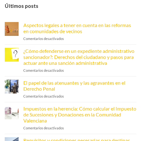
Últimos posts
Aspectos legales a tener en cuenta en las reformas
en comunidades de vecinos
Comentarios desactivados
en
Aspectos
legales
¿Cómo defenderse en un expediente administrativo
a
sancionador?: Derechos del ciudadano y pasos para
tener
actuar ante una sanción administrativa
en
Comentarios desactivados
en
cuenta
¿Cómo
en
defenderse
las
El papel de las atenuantes y las agravantes en el
en
reformas
Derecho Penal
un
en
Comentarios desactivados
en
expediente
comunidades
El
administrativo
de
papel
Impuestos en la herencia: Cómo calcular el Impuesto
sancionador?:
vecinos
de
Derechos
de Sucesiones y Donaciones en la Comunidad
las
del
Valenciana
atenuantes
ciudadano
Comentarios desactivados
en
y
y
Impuestos
las
pasos
en
agravantes
Requisitos y condiciones necesarias para destinar
para